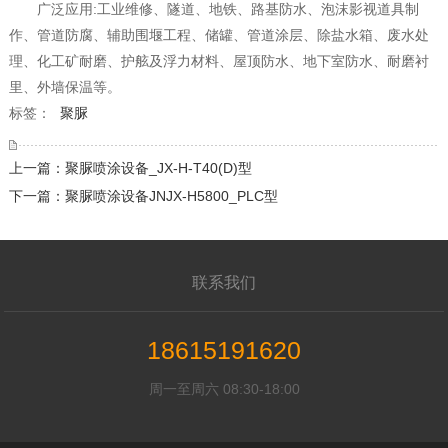
广泛应用:工业维修、隧道、地铁、路基防水、泡沫影视道具制
作、管道防腐、辅助围堰工程、储罐、管道涂层、除盐水箱、废水处
理、化工矿耐磨、护舷及浮力材料、屋顶防水、地下室防水、耐磨衬
里、外墙保温等。
标签：
聚脲
上一篇：聚脲喷涂设备_JX-H-T40(D)型
下一篇：聚脲喷涂设备JNJX-H5800_PLC型
联系我们
18615191620
周一至周六 08:30-18:00